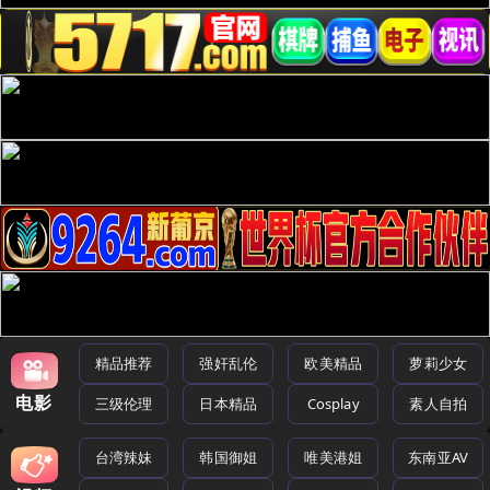
精品推荐
强奸乱伦
欧美精品
萝莉少女
电影
三级伦理
日本精品
Cosplay
素人自拍
台湾辣妹
韩国御姐
唯美港姐
东南亚AV