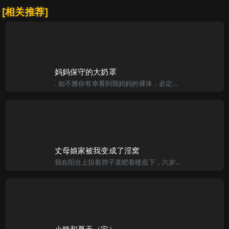
[相关推荐]
妈妈保守的大奶罩
. 如不雅你有幸看到我妈妈的裸体，必定会被她胸前的那对大奶所震动。 妈妈叫柳淑容，是本市公认的金融一支花，这个称号从她毕业至今，已经保持了十年之久，现期近使妈妈三十二岁了，金融系统内每年层出不穷的年轻
丈母娘家被我变成了淫窝
我在阳台上扭着脖子直瞪着楼底下，六岁的女儿已是按奈不住下了楼，待看到了她娇小的身影在花坛边的草坪后，我才返回到了卧室里，她还自得其乐的往脸上扑粉，床上滩放着一套湖绿的西服，她端坐在镜子前，白熘熘的背后
小静和夏天（完）