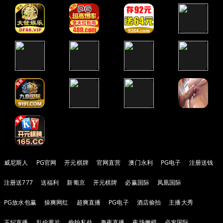
威尼斯人
PG官网
开元棋牌
官网直营
澳门永利
PG电子
注册送钱
注册送777
送福利
新葡京
开元棋牌
必赢国际
凤凰国际
PG放水包赢
操爽网红
超爽直播
PG电子
酒店偷拍
主播大秀
王妃直播
乱伦黄片
偷拍私处
趣夜直播
夜场嫩模
必发国际