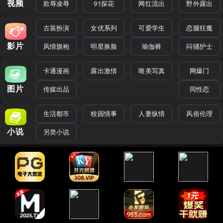
视频
欺辱凌辱
91探花
网红流出
野外露出
古装扮演
女优系列
可爱学生
恋腿狂魔
影片
风情旗袍
明星换脸
瑜伽裤
闷骚护士
卡通漫画
露出激情
唯美写真
网爆门
图片
传媒出品
同性恋
生活都市
校园情事
人妻纵情
风俗伦理
小说
另类小说