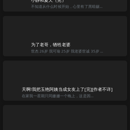
不知道从什么时候开始，心里有了黑暗龌蹉的思想，对一些大多数人不能接受的情感性爱有了极大的兴趣。也许是小时候环境影响，或者别的什么，从懂得性开始就对身边的女性有了冲动和想法，偷窥，借机卡油，这些都干过
为了老哥，牺牲老婆
世杰 26岁 我可瑜 25岁 我老婆世诚 35岁 我大哥第一部 妻子的付出我是一名普通的上班族，赚的不多，但为了家、为了妻子、孩子我可谓拼尽全力，加班是常有事，最近我已经有几个晚上只睡3-4个小时了，
天啊!我把玉艳阿姨当成女友上了[完][作者不详]
在家我一星期只同姗姗一个晚上，这是因为媚姨考虑到主要姗姗学业为重，但又怕她青春成熟后如没有一个关心她的男朋友会像其她那些艺术学院的女孩一样误入歧途。虽然如此，但其它时间里，姗姗常来到我的单身宿舍里过夜